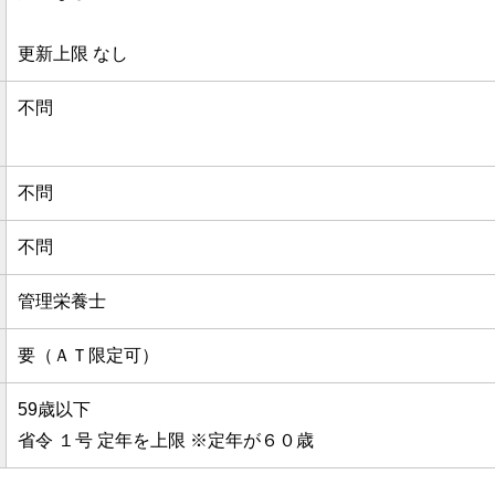
更新上限 なし
不問
不問
不問
管理栄養士
要（ＡＴ限定可）
59歳以下
省令 １号 定年を上限 ※定年が６０歳