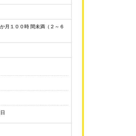
か月１００時 間未満（２～６
）日