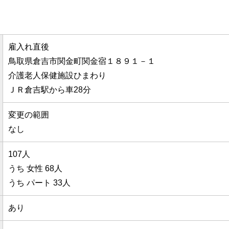
雇入れ直後
鳥取県倉吉市関金町関金宿１８９１－１
介護老人保健施設ひまわり
ＪＲ倉吉駅から車28分
変更の範囲
なし
107人
うち 女性 68人
うち パート 33人
あり