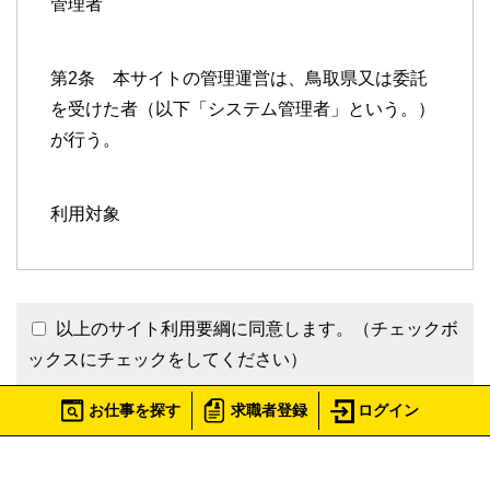
管理者
第2条 本サイトの管理運営は、鳥取県又は委託
を受けた者（以下「システム管理者」という。）
が行う。
利用対象
第3条 本サイト利用対象者は別表の掲げる職種
への県内就職を希望する求職者及び県内採用を希
以上のサイト利用要綱に同意します。（チェックボ
望する鳥取県内企業（鳥取県内に本社、支社、支
ックスにチェックをしてください）
店、事業所等を開設している又は開設する予定の
企業）とする。
お仕事を探す
求職者登録
ログイン
次に進む
利用料金