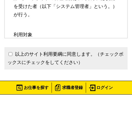
を受けた者（以下「システム管理者」という。）
が行う。
利用対象
以上のサイト利用要綱に同意します。（チェックボ
第3条 本サイト利用対象者は別表の掲げる職種
ックスにチェックをしてください）
への県内就職を希望する求職者及び県内採用を希
望する鳥取県内企業（鳥取県内に本社、支社、支
店、事業所等を開設している又は開設する予定の
企業）とする。
お仕事を探す
求職者登録
ログイン
次に進む
利用料金
第4条 本サイトの利用に関する費用は無料とす