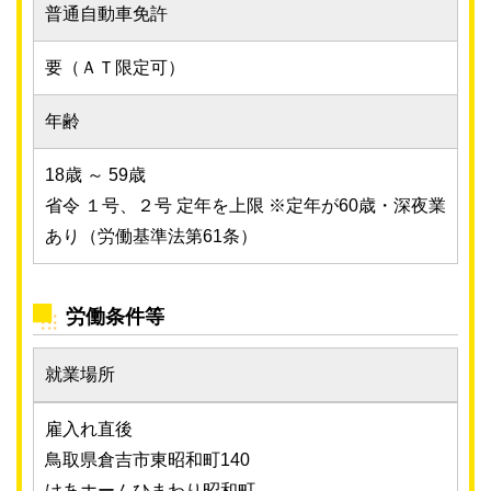
普通自動車免許
要（ＡＴ限定可）
年齢
18歳 ～ 59歳
省令 １号、２号 定年を上限 ※定年が60歳・深夜業
あり（労働基準法第61条）
労働条件等
就業場所
雇入れ直後
鳥取県倉吉市東昭和町140
けあホームひまわり昭和町