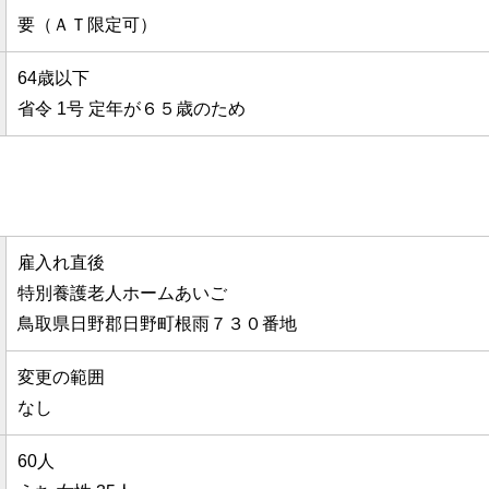
要（ＡＴ限定可）
64歳以下
省令 1号 定年が６５歳のため
雇入れ直後
特別養護老人ホームあいご
鳥取県日野郡日野町根雨７３０番地
変更の範囲
なし
60人