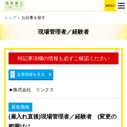
MENU
トップ
›
お仕事を探す
現場管理者／経験者
特記事項欄の情報も必ずご確認ください
企業情報を見る
★株式会社 リンクス
募集職種
(雇入れ直後)現場管理者／経験者 (変更の
範囲)なし