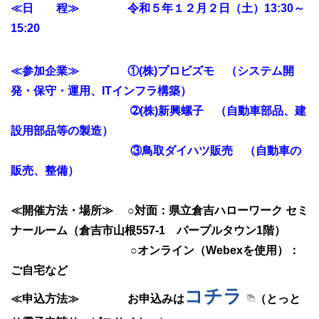
≪日 程≫
令和５年１２月２日（土）13:30～
15:20
≪参加企業≫ ①(株)プロビズモ （システム開
発・保守・運用、ITインフラ構築）
➁(株)新興螺子 （自動車部品、建
設用部品等の製造）
③鳥取ダイハツ販売 （自動車の
販売、整備）
≪開催方法・場所≫
○対面：県立倉吉ハローワーク セミ
ナールーム（倉吉市山根557-1 パープルタウン1階）
○オンライ
ン（Webexを使用）：
ご自宅など
コチラ
≪申込方法≫ お申込みは
（とっと