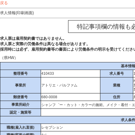
戻る
求人情報(印刷画面)
特記事項欄の情報も
求人票は雇用契約書ではありません。
求人票と実際の労働条件は異なる場合があります。
採用時には必ず、雇用契約書等の書面により労働条件の明示を受けてくださ
（県HW）
基本情
整理番号
410433
求人番号
事業所
アトリエ・パルファム
業種
郵便番号
680-0008
住所
事業所紹介
シャンフ゜ー・カット・カラーの施術。メイク・着付・
認定・施策等
求人条
職種(雇入れ直後)
レセプション
職種(変更の範囲)
なし