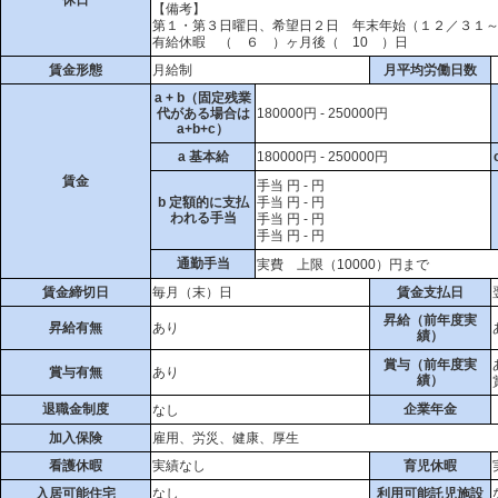
【備考】
第１・第３日曜日、希望日２日 年末年始（１２／３１
有給休暇 （ ６ ）ヶ月後（ 10 ）日
賃金形態
月給制
月平均労働日数
a + b（固定残業
代がある場合は
180000円 - 250000円
a+b+c）
a 基本給
180000円 - 250000円
賃金
手当 円 - 円
b 定額的に支払
手当 円 - 円
われる手当
手当 円 - 円
手当 円 - 円
通勤手当
実費 上限（10000）円まで
賃金締切日
毎月（末）日
賃金支払日
昇給（前年度実
昇給有無
あり
績）
賞与（前年度実
賞与有無
あり
績）
退職金制度
企業年金
なし
加入保険
雇用、労災、健康、厚生
看護休暇
実績なし
育児休暇
入居可能住宅
なし
利用可能託児施設