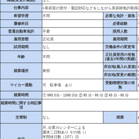
仕事内容
○美容室の受付・電話対応などをしながら美容師免許取得
希望学歴
不問
必要な免許・資格
履修科目
必要経験
普通自動車免許
不要
採用人数
雇用形態
正社員
雇用期間
試用期間
なし
労働条件の変更等
正社員登用の有無
年齢
不問
(過去3年間の実績)
所在地(雇入れ直後)
就業場所
東部
所在地(変更の範囲)
受動喫煙対策の有
マイカー通勤
可 駐車場 あり
無
就業時間
① 9時 0分 - 18時 0分 ② 時 分 - 時 分 ③ 時 分 - 時 分
就業時間に関する特記事
項
交替制
なし
残業
月, 企業カレンダーによる
週休二日制あり その他（）
年間休日数（107）日
休日